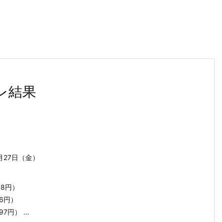
レ結果
月27日（金）
858円）
36円）
97円） ...