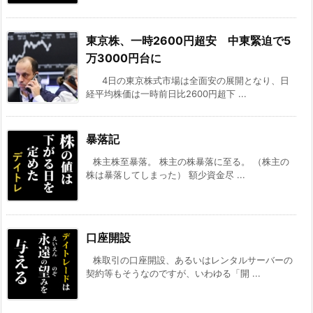
東京株、一時2600円超安 中東緊迫で5
万3000円台に
4日の東京株式市場は全面安の展開となり、日
経平均株価は一時前日比2600円超下 ...
暴落記
株主株至暴落。 株主の株暴落に至る。 （株主の
株は暴落してしまった） 額少資金尽 ...
口座開設
株取引の口座開設、あるいはレンタルサーバーの
契約等もそうなのですが、いわゆる「開 ...